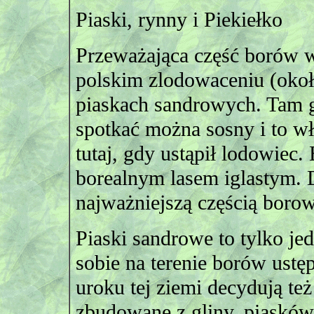
Piaski, rynny i Piekiełko
Przeważająca część borów w
polskim zlodowaceniu (około
piaskach sandrowych. Tam gd
spotkać można sosny i to w
tutaj, gdy ustąpił lodowiec
borealnym lasem iglastym. D
najważniejszą częścią boro
Piaski sandrowe to tylko je
sobie na terenie borów ust
uroku tej ziemi decydują t
zbudowane z gliny, piasków