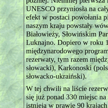
później. Niemniej pierwsza 
UNESCO przyniosła na cały
efekt w postaci powołania 
naszym kraju powstały wówc
Białowieży, Słowińskim Pa
Luknajno. Dopiero w roku 1
międzynarodowego programu
rezerwaty, tym razem międz
słowacki), Karkonoski (pols
słowacko-ukraiński).
W tej chwili na liście rez
się już ponad 330 miejsc na 
istnieją w prawie 90 krajac