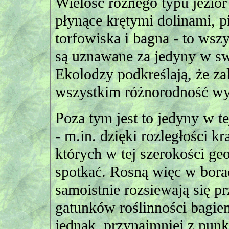
Wielość różnego typu jezior (
płynące krętymi dolinami, p
torfowiska i bagna - to wsz
są uznawane za jedyny w sw
Ekolodzy podkreślają, że zal
wszystkim różnorodność wys
Poza tym jest to jedyny w t
- m.in. dzięki rozległości kr
których w tej szerokości ge
spotkać. Rosną więc w borac
samoistnie rozsiewają się p
gatunków roślinności bagien
jednak, przynajmniej z punk