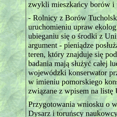
zwykli mieszkańcy borów i i
- Rolnicy z Borów Tucholsk
uruchomieniu upraw ekologi
ubieganiu się o środki z Un
argument - pieniądze posłużą
teren, który znajduje się 
badania mają służyć całej 
wojewódzki konserwator pr
w imieniu pomorskiego kons
związane z wpisem na list
Przygotowania wniosku o wp
Dysarz i toruńscy naukowc