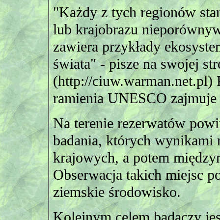
"Każdy z tych regionów st
lub krajobrazu nieporównyw
zawiera przykłady ekosyst
świata" - pisze na swojej st
(http://ciuw.warman.net.pl)
ramienia UNESCO zajmuje si
Na terenie rezerwatów pow
badania, których wynikami 
krajowych, a potem między
Obserwacja takich miejsc po
ziemskie środowisko.
Kolejnym celem badaczy jes