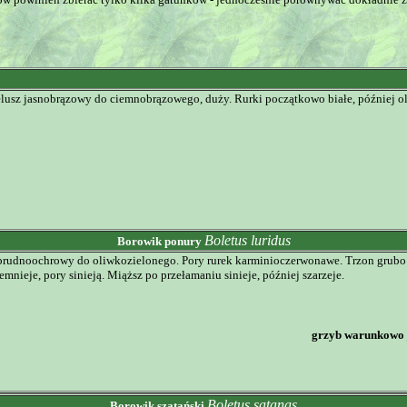
lusz jasnobrązowy do ciemnobrązowego, duży. Rurki początkowo białe, później ol
Boletus luridus
Borowik ponury
brudnoochrowy do oliwkozielonego. Pory rurek karminioczerwonawe. Trzon grubo 
mnieje, pory sinieją. Miąższ po przełamaniu sinieje, później szarzeje.
grzyb warunkowo 
Boletus satanas
Borowik szatański