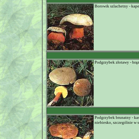
Borowik szlachetny - kape
Podgrzybek złotawy - brąz
Podgrzybek brunatny - kas
niebiesko, szczególnie w s