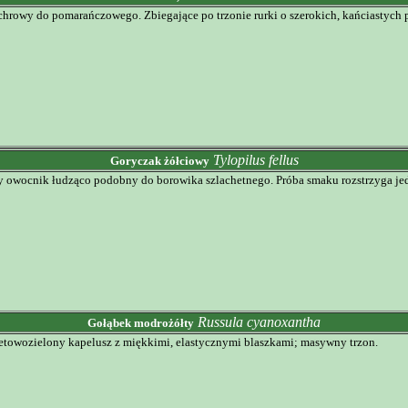
ochrowy do pomarańczowego. Zbiegające po trzonie rurki o szerokich, kańciastych 
Tylopilus fellus
Goryczak żółciowy
 owocnik łudząco podobny do borowika szlachetnego. Próba smaku rozstrzyga jedna
Russula cyanoxantha
Gołąbek modrożółty
letowozielony kapelusz z miękkimi, elastycznymi blaszkami; masywny trzon.