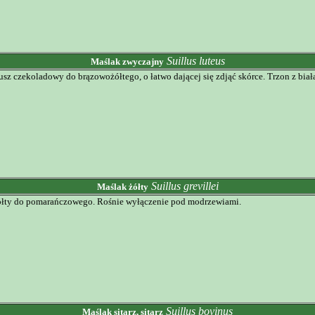
Suillus luteus
Maślak zwyczajny
sz czekoladowy do brązowożółtego, o łatwo dającej się zdjąć skórce. Trzon z bi
Suillus grevillei
Maślak żółty
żółty do pomarańczowego. Rośnie wyłączenie pod modrzewiami.
Suillus bovinus
Maślak sitarz, sitarz