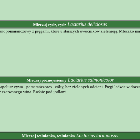
Lactarius deliciosus
Mleczaj rydz, rydz
jasnopomarańczowy z pręgami, które u starszych owocników zielenieją. Mleczko
Lactarius salmonicolor
Mleczaj późnojesienny
kapelusz żywo - pomarańczowo - żółty, bez zielonych odcieni. Pręgi ledwie wid
ę czerwonego wina. Rośnie pod jodłami.
Lactarius torminosus
Mleczaj wełnianka, wełnianka