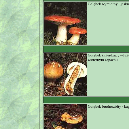
Gołąbek wymiotny - jaskra
Gołąbek śmierdzący - duży
wstrętnym zapachu.
Gołąbek brudnożółty - ka