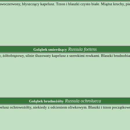
woczerwony, błyszczący kapelusz. Trzon i blaszki czysto białe. Miąższ kruchy, pie
Russula foetens
Gołąbek smierdzący
, żółtobrązowy, silnie śluzowaty kapelusz z szerokimi rowkami. Blaszki brudnobi
Russula ochrolueca
Gołąbek brudnożółty
pelusz ochrowożółty, niekiedy z odcieniem oliwkowym. Blaszki i trzon początkow