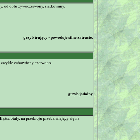
łty, od dołu żywoczerwony, siatkowany.
grzyb trujący - powoduje silne zatrucie.
st zwykle zabarwiony czerwono.
grzyb jadalny
ąższ biały, na przekroju przebarwiający się na