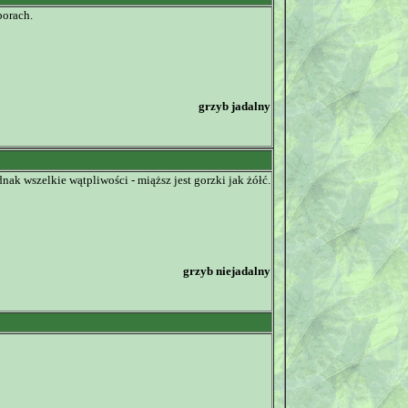
porach.
grzyb jadalny
k wszelkie wątpliwości - miąższ jest gorzki jak żółć.
grzyb niejadalny