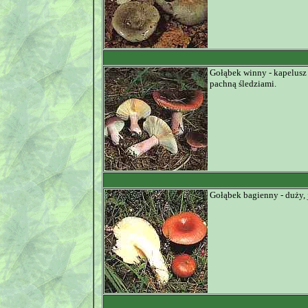
Gołąbek winny - kapelusz 
pachną śledziami.
Gołąbek bagienny - duży, 