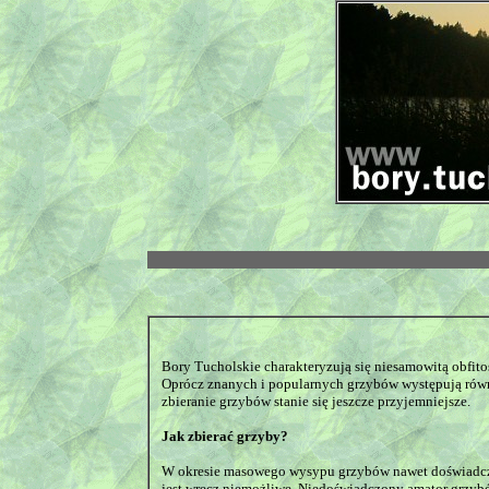
Bory Tucholskie charakteryzują się niesamowitą obfit
Oprócz znanych i popularnych grzybów występują równi
zbieranie grzybów stanie się jeszcze przyjemniejsze.
Jak zbierać grzyby?
W okresie masowego wysypu grzybów nawet doświadczon
jest wręcz niemożliwe. Niedoświadczony amator grzybó