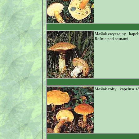
Maślak zwyczajny - kapelu
Rośnie pod sosnami.
Maślak żółty - kapelusz 