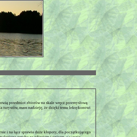
anowią przedmiot zbiorów na skale wręcz przemysłową.
a turystów, mam nadzieję, że dzięki temu leksykonowi
 i na łące sprawia duże kłopoty, dla początkującego
lezione grzyby ze zdjęciem i opisem, a w razie