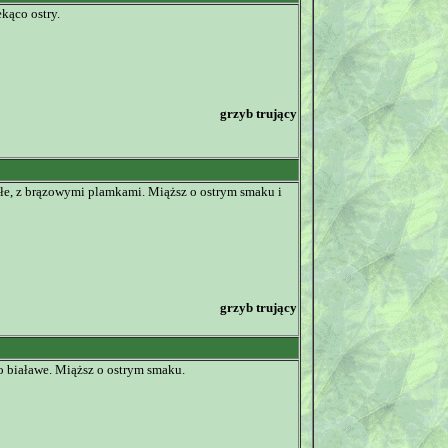
kąco ostry.
grzyb trujący
ałe, z brązowymi plamkami. Miąższ o ostrym smaku i
grzyb trujący
o białawe. Miąższ o ostrym smaku.