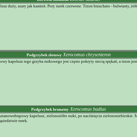
lusz duży, szary jak kamień. Pory rurek czerwone. Trzon brzuchato - bulwiasty, żó
Xerocomus chrysenteron
Podgrzybek złotawy
owy kapelusz tego grzyba rurkowego jest często pokryty siecią spękań, a trzon je
Xerocomus badius
Podgrzybek brunatny
ztanowobrązowy kapelusz; zielonożółte rurki, po naciśnięciu zielononiebieskie. Mi
ąsiedztwie rurek.