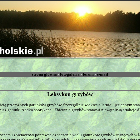
strona główna
-
fotogaleria
-
forum
-
e-mail
Leksykon grzybów
ością przeróżnych gatunków grzybów. Szczególnie w okresie letnio - jesiennym st
eż gatunki rzadko spotykane. Zbieranie grzybów stanowi niewątpliwą atrakcje dl
emu zbieraczowi poprawne oznaczenie wielu gatunków grzybów rosnących w lesie
w powinien zbierać tylko kilka gatunków - jednocześnie porównywać dokładnie zna