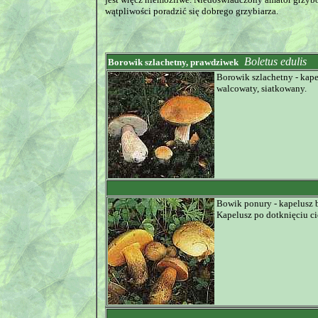
wątpliwości poradzić się dobrego grzybiarza.
Boletus edulis
Borowik szlachetny, prawdziwek
Borowik szlachetny - kape
walcowaty, siatkowany.
Bowik ponury - kapelusz 
Kapelusz po dotknięciu cie